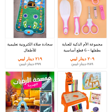
مجموعة الأم الذكية للعناية
سجادة صلاة الكترونية تعليمية
بطفلها – 6 قطع أساسية
للأطفال
٢٠٩ دينار ليبي
٢١٩ دينار ليبي
٢٨٩ دينار ليبي
٢٩٩ دينار ليبي