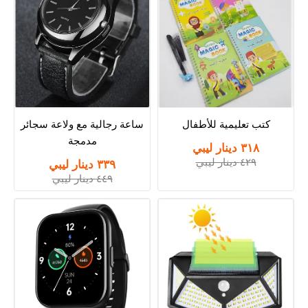
كتب تعليمية للأطفال
ساعة رجالية مع ولاعة سجائر
مدمجة
٣١٨ دينار ليبي
٤٢٩ دينار ليبي
٣٣٩ دينار ليبي
٤٤٩ دينار ليبي