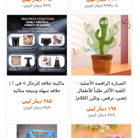
٢٩٩٫٠٤ دينار ليبي
٣٢٩ دينار ليبي
الصبارة الراقصة الأصلية -
ماكينة حلاقة للرجال 4 في 1 |
اللعبة الأكثر طلباً للأطفال
حلاقة سهلة ونتيجة مثالية
(تغني، ترقص، وتكرر الكلام)
٢٨٥ دينار ليبي
٣٤٩ دينار ليبي
١٩٨ دينار ليبي
٢٤٩ دينار ليبي