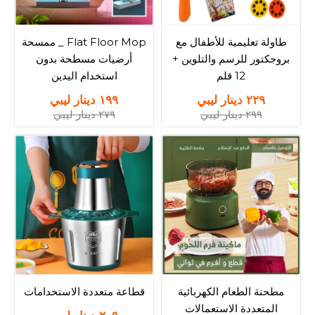
طاولة تعليمية للأطفال مع
Flat Floor Mop _ ممسحة
بروجكتور للرسم والتلوين +
أرضيات مسطحة بدون
12 قلم
استخدام اليدين
٢٢٩ دينار ليبي
١٩٩ دينار ليبي
٢٩٩ دينار ليبي
٢٧٩ دينار ليبي
مطحنة الطعام الكهربائية
قطاعة متعددة الاستخدامات
المتعددة الاستعمالات